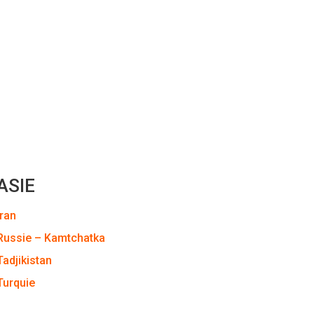
ASIE
Iran
Russie – Kamtchatka
Tadjikistan
Turquie