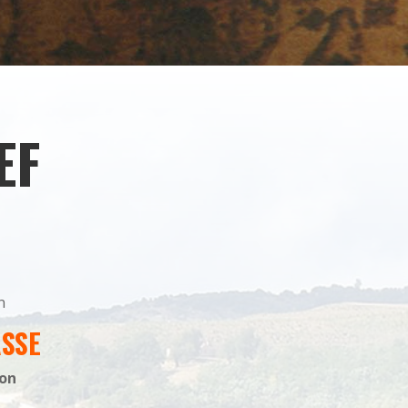
EF
n
ASSE
ion