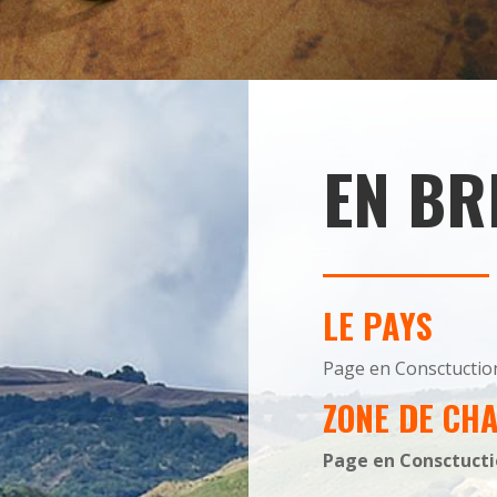
EN BR
LE PAYS
Page en Consctuctio
ZONE DE CH
Page en Consctuct